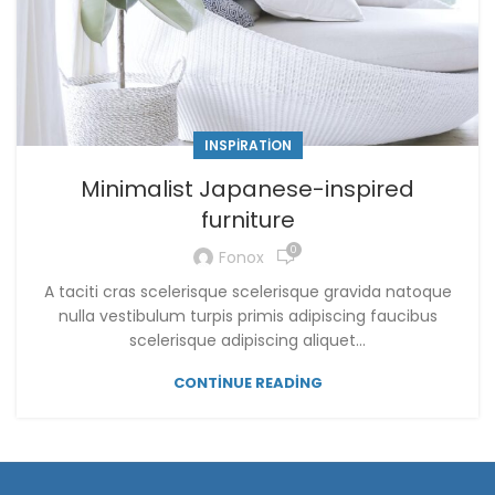
INSPIRATION
Minimalist Japanese-inspired
furniture
0
Fonox
A taciti cras scelerisque scelerisque gravida natoque
nulla vestibulum turpis primis adipiscing faucibus
scelerisque adipiscing aliquet...
CONTINUE READING