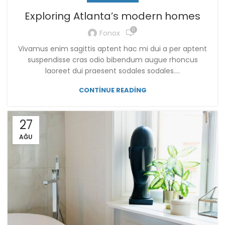
Exploring Atlanta’s modern homes
0
Fonox
Vivamus enim sagittis aptent hac mi dui a per aptent
suspendisse cras odio bibendum augue rhoncus
laoreet dui praesent sodales sodales....
CONTINUE READING
27
AĞU