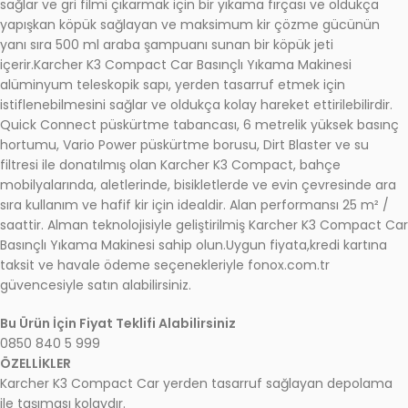
sağlar ve gri filmi çıkarmak için bir yıkama fırçası ve oldukça
yapışkan köpük sağlayan ve maksimum kir çözme gücünün
yanı sıra 500 ml araba şampuanı sunan bir köpük jeti
içerir.Karcher K3 Compact Car Basınçlı Yıkama Makinesi
alüminyum teleskopik sapı, yerden tasarruf etmek için
istiflenebilmesini sağlar ve oldukça kolay hareket ettirilebilirdir.
Quick Connect püskürtme tabancası, 6 metrelik yüksek basınç
hortumu, Vario Power püskürtme borusu, Dirt Blaster ve su
filtresi ile donatılmış olan Karcher K3 Compact, bahçe
mobilyalarında, aletlerinde, bisikletlerde ve evin çevresinde ara
sıra kullanım ve hafif kir için idealdir. Alan performansı 25 m² /
saattir. Alman teknolojisiyle geliştirilmiş Karcher K3 Compact Ca
Basınçlı Yıkama Makinesi sahip olun.Uygun fiyata,kredi kartına
taksit ve havale ödeme seçenekleriyle fonox.com.tr
güvencesiyle satın alabilirsiniz.
Bu Ürün İçin Fiyat Teklifi Alabilirsiniz
0850 840 5 999
ÖZELLİKLER
Karcher K3 Compact Car yerden tasarruf sağlayan depolama
ile taşıması kolaydır.