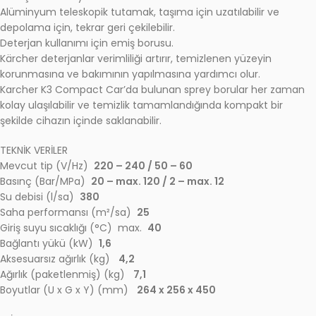
Alüminyum teleskopik tutamak, taşıma için uzatılabilir ve
depolama için, tekrar geri çekilebilir.
Deterjan kullanımı için emiş borusu.
Kärcher deterjanlar verimliliği artırır, temizlenen yüzeyin
korunmasına ve bakımının yapılmasına yardımcı olur.
Karcher K3 Compact Car’da bulunan sprey borular her zaman
kolay ulaşılabilir ve temizlik tamamlandığında kompakt bir
şekilde cihazın içinde saklanabilir.
TEKNİK VERİLER
Mevcut tip (V/Hz)
220 – 240 / 50 – 60
Basınç (Bar/MPa)
20 – max. 120 / 2 – max. 12
Su debisi (l/sa)
380
Saha performansı (m²/sa)
25
Giriş suyu sıcaklığı (°C) max.
40
Bağlantı yükü (kW)
1,6
Aksesuarsız ağırlık (kg)
4,2
Ağırlık (paketlenmiş) (kg)
7,1
Boyutlar (U x G x Y) (mm)
264 x 256 x 450