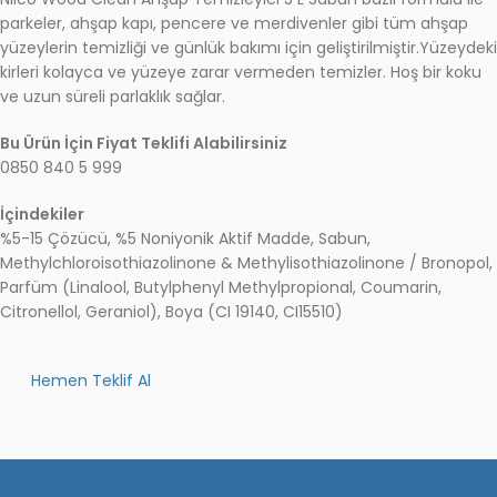
parkeler, ahşap kapı, pencere ve merdivenler gibi tüm ahşap
yüzeylerin temizliği ve günlük bakımı için geliştirilmiştir.Yüzeydek
kirleri kolayca ve yüzeye zarar vermeden temizler. Hoş bir koku
ve uzun süreli parlaklık sağlar.
Bu Ürün İçin Fiyat Teklifi Alabilirsiniz
0850 840 5 999
İçindekiler
%5-15 Çözücü, %5 Noniyonik Aktif Madde, Sabun,
Methylchloroisothiazolinone & Methylisothiazolinone / Bronopol,
Parfüm (Linalool, Butylphenyl Methylpropional, Coumarin,
Citronellol, Geraniol), Boya (CI 19140, CI15510)
Hemen Teklif Al