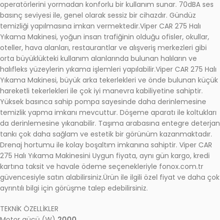
operatörlerini yormadan konforlu bir kullanım sunar. 70dBA ses
basınç seviyesi ile, genel olarak sessiz bir cihazdır. Gündüz
temizliği yapılmasına imkan vermektedir.Viper CAR 275 Halı
Yıkama Makinesi, yoğun insan trafiğinin olduğu ofisler, okullar,
oteller, hava alanları, restaurantlar ve alışveriş merkezleri gibi
orta büyüklükteki kullanım alanlarında bulunan halıların ve
halıfleks yüzeylerin yıkama işlemleri yapılabilir.Viper CAR 275 Halı
Yıkama Makinesi, büyük arka tekerlekleri ve önde bulunan küçük
hareketli tekerlekleri ile çok iyi manevra kabiliyetine sahiptir.
Yüksek basınca sahip pompa sayesinde daha derinlemesine
temizlik yapma imkanı mevcuttur. Döşeme aparatı ile koltukları
da derinlemesine yıkanabilir. Taşıma arabasına entegre deterja
tankı çok daha sağlam ve estetik bir görünüm kazanmaktadır.
Drenaj hortumu ile kolay boşaltım imkanına sahiptir. Viper CAR
275 Halı Yıkama Makinesini Uygun fiyata, aynı gün kargo, kredi
kartına taksit ve havale ödeme seçenekleriyle fonox.com.tr
güvencesiyle satın alabilirsiniz.Ürün ile ilgili özel fiyat ve daha çok
ayrıntılı bilgi için görüşme talep edebilirsiniz.
TEKNİK ÖZELLİKLER
Motor gücü (W)
2000