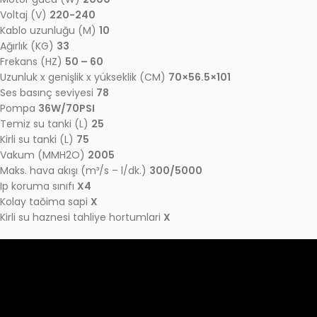
Voltaj (V)
220-240
Kablo uzunluğu (M)
10
Ağırlık (KG)
33
Frekans (HZ)
50 – 60
Uzunluk x genişlik x yükseklik (CM)
70×56.5×101
Ses basınç seviyesi
78
Pompa
36W/70PSI
Temiz su tanki (L)
25
Kirli su tanki (L)
75
Vakum (MMH2O)
2005
Maks. hava akışı (m³/s – l/dk.)
300/5000
Ip koruma sınıfı
X4
Kolay taŏima sapi
X
Kirli su haznesi tahliye hortumlari
X