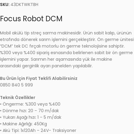
SKU:
43DKTWKTBH
Focus Robot DCM
Mobil akülü tip streç sarma makinesidir. Ürün sabit kalıp, ürünün
etrafında dönerek sarım işlemini gerçekleştirir. Ön germe ünitesi
“DCM” tek DC fırçalı motorlu ön germe teknolojisine sahiptir.
%300 veya %400 sipariş esnasında belirlenen sabit bir ön germe
işlemini yapar. Sarımın her aşamasında yük ile makine
arasındaki gerginlik ayarı panelden yapılabilir.
Bu Ürün İçin Fiyat Teklifi Alabilirsiniz
0850 840 5 999
Teknik Özellikler
• Öngerme: %300 veya %400
• Dönme hızı: 20 – 70 m/dak
• Yukarı Aşağı hızı: 1 – 5 m/dak
• Makine Ağırlığı: 450Kg
• Akü Tipi: 1x120Ah – 24V- Traksiyoner